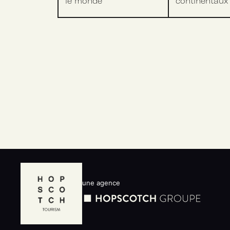
le monde
continentaux
une agence