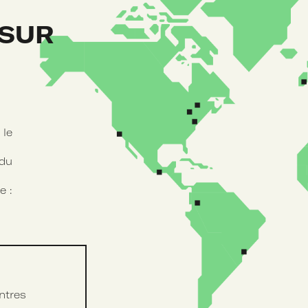
 SUR
 le
 du
e :
ntres