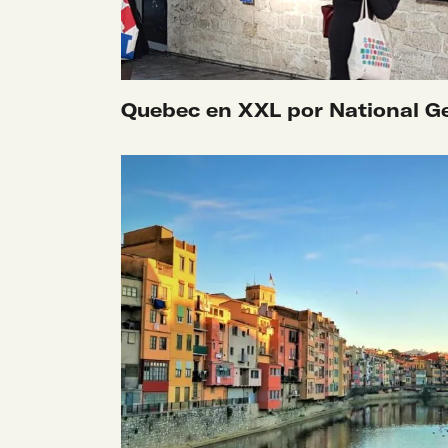
SABER MÁS
Quebec en XXL por National G