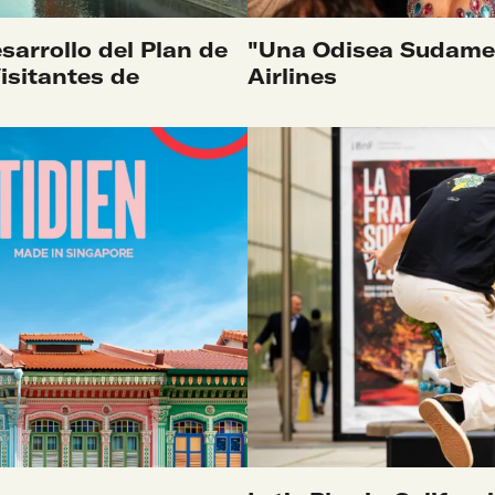
SABER MÁS
esarrollo del Plan de
"Una Odisea Sudamer
isitantes de
Airlines
SABER MÁS