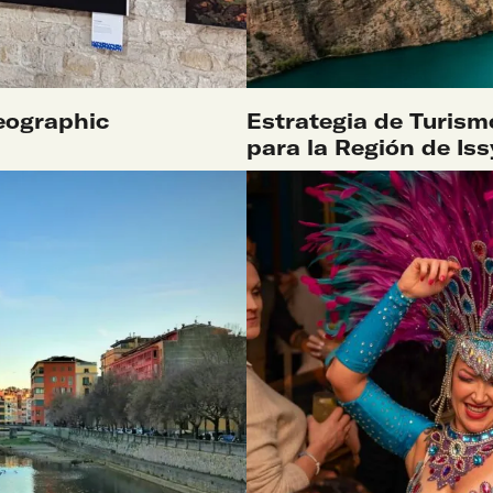
SABER MÁS
eographic
Estrategia de Turism
para la Región de Iss